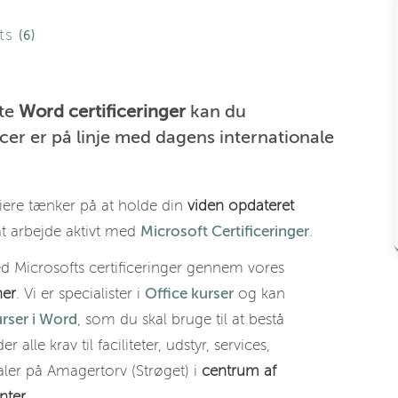
sts
(6)
dte
Word certificeringer
kan du
er er på linje med dagens internationale
riere tænker på at holde din
viden opdateret
t arbejde aktivt med
Microsoft Certificeringer
.
 Microsofts certificeringer gennem vores
ner
. Vi er specialister i
Office kurser
og kan
rser i Word
, som du skal bruge til at bestå
der alle krav til faciliteter, udstyr, services,
aler på Amagertorv (Strøget) i
centrum af
nter
.