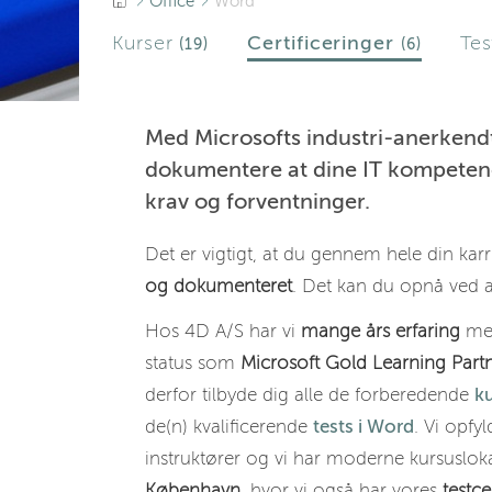
Office
Word
Kurser
Certificeringer
Te
(19)
(6)
Med Microsofts industri-anerken
dokumentere at dine IT kompetenc
krav og forventninger.
Det er vigtigt, at du gennem hele din kar
og dokumenteret
. Det kan du opnå ved a
Hos 4D A/S har vi
mange års erfaring
med
status som
Microsoft Gold Learning Part
derfor tilbyde dig alle de forberedende
ku
de(n) kvalificerende
tests i Word
. Vi opfyl
instruktører og vi har moderne kursuslok
København
, hvor vi også har vores
testce