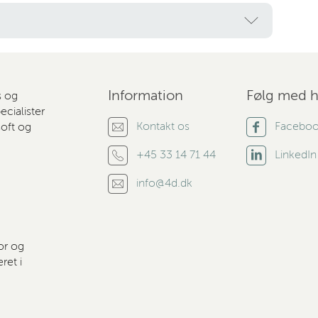
Information
Følg med h
s og
cialister
Kontakt os
Facebo
soft og
+45 33 14 71 44
LinkedIn
info@4d.dk
or og
ret i