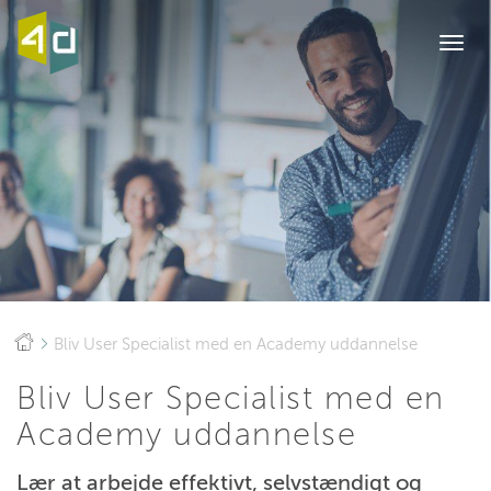
Togg
navi
Bliv User Specialist med en Academy uddannelse
Bliv User Specialist med en
Academy uddannelse
Lær at arbejde effektivt, selvstændigt og