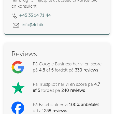
har brug for hjælp til at bestille et kursus eller
en konsulent.
+45 33 14 71 44
info@4d.dk
Reviews
På Google Business har vi en score
på
4,8 af 5
fordelt på
330
reviews
På Trustpilot har vi en score på
4,7
af 5
fordelt på
240 reviews
På Facebook er vi
100% anbefalet
ud af
238
reviews