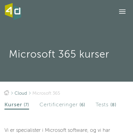
Togg
navi
Microsoft 365 kurser
Cloud
Microsoft 365
Kurser
Certificeringer
Tests
(7)
(6)
(8)
Vi er specialister i Microsoft software, og vi har