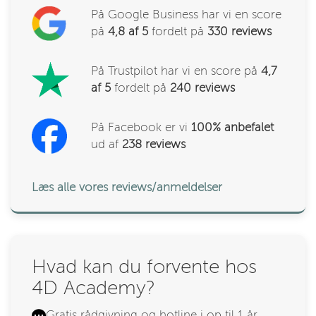
På Google Business har vi en score
på
4,8 af 5
fordelt på
330
reviews
På Trustpilot har vi en score på
4,7
af 5
fordelt på
240 reviews
På Facebook er vi
100% anbefalet
ud af
238
reviews
Læs alle vores reviews/anmeldelser
Hvad kan du forvente hos
4D Academy?
Gratis rådgivning og hotline i op til 1 år