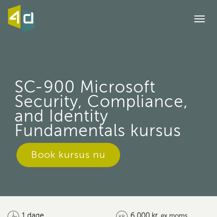
Togg
navi
SC-900 Microsoft
Security, Compliance,
and Identity
Fundamentals kursus
Book kursus nu
1 dage
6,000 kr.
ex moms