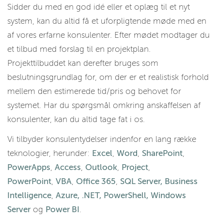
Sidder du med en god idé eller et oplæg til et nyt
system, kan du altid få et uforpligtende møde med en
af vores erfarne konsulenter. Efter mødet modtager du
et tilbud med forslag til en projektplan.
Projekttilbuddet kan derefter bruges som
beslutningsgrundlag for, om der er et realistisk forhold
mellem den estimerede tid/pris og behovet for
systemet. Har du spørgsmål omkring anskaffelsen af
konsulenter, kan du altid tage fat i os.
Vi tilbyder konsulentydelser indenfor en lang række
teknologier, herunder:
Excel
,
Word
,
SharePoint
,
PowerApps
,
Access
,
Outlook
,
Project
,
PowerPoint
,
VBA
,
Office 365
,
SQL Server,
Business
Intelligence
,
Azure,
.NET
,
PowerShell,
Windows
Server
og
Power BI
.