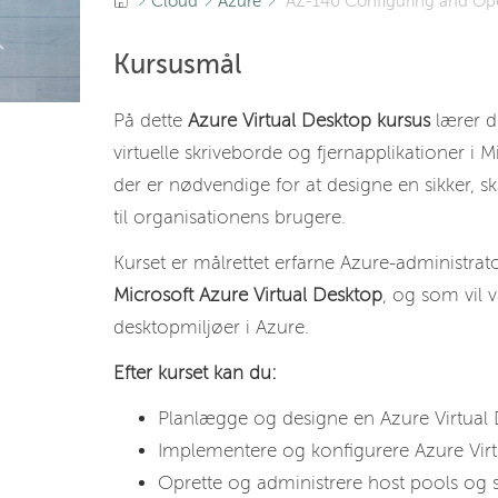
Cloud
Azure
AZ-140 Configuring and Oper
Kursusmål
På dette
Azure Virtual Desktop kursus
lærer d
virtuelle skriveborde og fjernapplikationer i 
der er nødvendige for at designe en sikker, sk
til organisationens brugere.
Kurset er målrettet erfarne Azure-administrato
Microsoft Azure Virtual Desktop
, og som vil v
desktopmiljøer i Azure.
Efter kurset kan du:
Planlægge og designe en Azure Virtual D
Implementere og konfigurere Azure Virtu
Oprette og administrere host pools og s