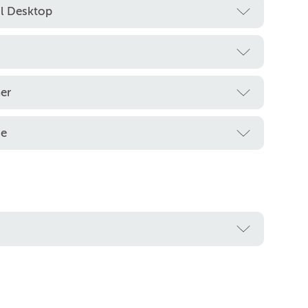
al Desktop
er
se