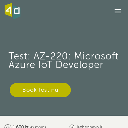
Togg
navi
Test: AZ-220: Microsoft
Azure IoT Developer
Book test nu
1,600 kr.
København K
ex moms