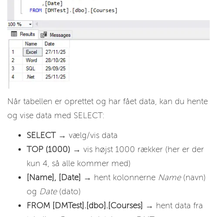
Når tabellen er oprettet og har fået data, kan du hente
og vise data med SELECT:
SELECT
→ vælg/vis data
TOP (1000)
→ vis højst 1000 rækker (her er der
kun 4, så alle kommer med)
[Name], [Date]
→ hent kolonnerne
Name
(navn)
og
Date
(dato)
FROM [DMTest].[dbo].[Courses]
→ hent data fra