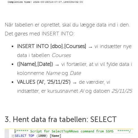
Når tabellen er oprettet, skal du lægge data ind i den.
Det gøres med INSERT INTO:
INSERT INTO [dbo].[Courses]
→ vi indsætter nye
data i tabellen
Courses
([Name],[Date])
→ vi fortæller, at vi vil fylde data i
kolonnerne
Name
og
Date
VALUES ('AI', '25/11/25')
→ de værdier, vi
indsætter, er kursusnavnet
AI
og datoen
25/11/25
3. Hent data fra tabellen: SELECT