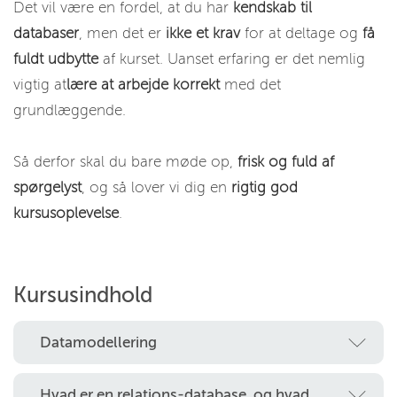
Det vil være en fordel, at du har
kendskab til
databaser
, men det er
ikke et krav
for at deltage og
få
fuldt udbytte
af kurset. Uanset erfaring er det nemlig
vigtig at
lære at arbejde korrekt
med det
grundlæggende.
Så derfor skal du bare møde op,
frisk og fuld af
spørgelyst
, og så lover vi dig en
rigtig god
kursusoplevelse
.
Kursusindhold
Datamodellering
Hvad er en relations-database, og hvad