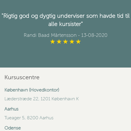
"Rigtig god og dygtig underviser som havde tid til
alle kursister"
Randi Baad Mårtensson
- 13-08-2020
Kursuscentre
København (Hovedkontor)
Læderstræde 22, 1201 København K
Aarhus
Tueager 5, 8200 Aarhus
Odense