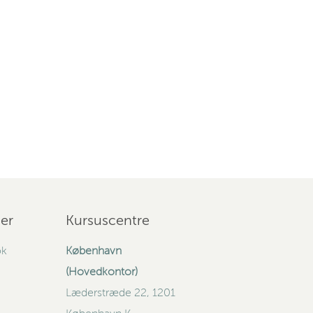
er
Kursuscentre
ok
København
(Hovedkontor)
Læderstræde 22, 1201