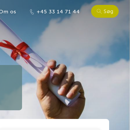
Søg
Om os
+45 33 14 71 44