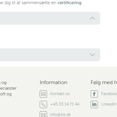
lpe dig til at sammensætte en
certificering
Information
Følg med h
s og
cialister
Kontakt os
Facebo
soft og
+45 33 14 71 44
LinkedIn
info@4d.dk