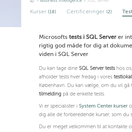
Business Intelligence
SQL Server
Kurser
Certificeringer
Tes
(18)
(2)
Microsofts
tests i SQL Server
er in
rigtig god måde for dig at dokume
viden i SQL Server
Du kan tage dine
SQL Server tests
hos os,
afholder tests hver fredag i vores
testloka
København. Du kan vælge, om du vil gå til t
tilmelding
på de enkelte tests.
Vi er specialister i
System Center kurser
dig alle de forberedende kurser, som du s
Du er meget velkommen til at kontakte os