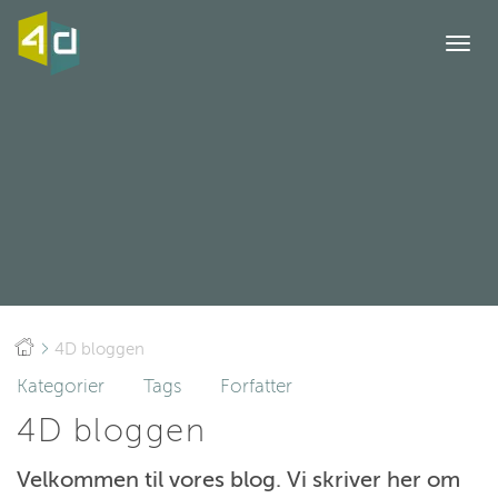
Togg
navi
4D bloggen
Kategorier
Tags
Forfatter
4D bloggen
Velkommen til vores blog. Vi skriver her om