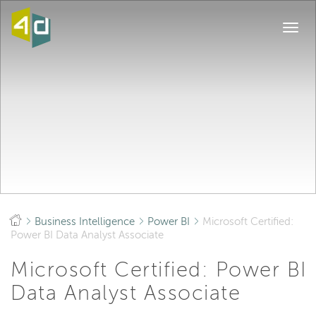
Togg
navi
Business Intelligence
Power BI
Microsoft Certified:
Power BI Data Analyst Associate
Microsoft Certified: Power BI
Data Analyst Associate