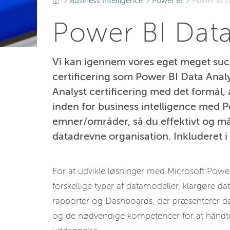
Business Intelligence
Power BI
Power BI D
Power BI Data
Vi kan igennem vores eget meget su
certificering som Power BI Data Analy
Analyst certificering med det formål,
inden for business intelligence med P
emner/områder, så du effektivt og må
datadrevne organisation. Inkluderet i c
For at udvikle løsninger med Microsoft Powe
forskellige typer af datamodeller, klargøre 
rapporter og Dashboards, der præsenterer data
og de nødvendige kompetencer for at håndt