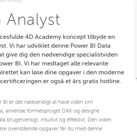
ata Analyst
 Analyst
ccesfulde 4D Academy koncept tilbyde en
st. Vi har udviklet denne Power BI Data
 at give dig den nødvendige specialistviden
ower BI. Vi har medtaget alle relevante
lrettet kan løse dine opgaver i den moderne
ertificeringen er også et års gratis hotline.
r BI er det nødvendigt at have viden om
data, anvende formelsproget DAX og designe
 brugervenligt, intuitivt og effektivt. Den viden
ere ovenstående opgaver får du med denne