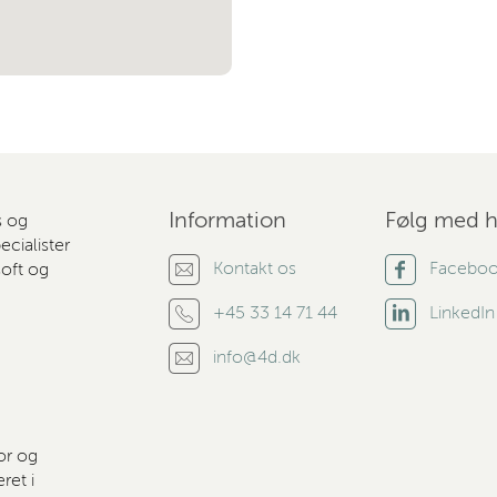
Information
Følg med h
s og
cialister
Kontakt os
Facebo
soft og
+45 33 14 71 44
LinkedIn
info@4d.dk
or og
ret i